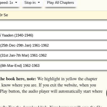
peed: 1x
Stop in:
Play All Chapters
Or Se
 Yaaden (1940-1946)
(25th Dec-29th Jan) 1961-1962
(31st Jan-7th Mar) 1961-1962
(8th Mar-End) 1962-1963
the book here, note:
We highlight in yellow the chapter
ou know where you are. If you exit the website, when you
 Play button, the audio player will automatically start where