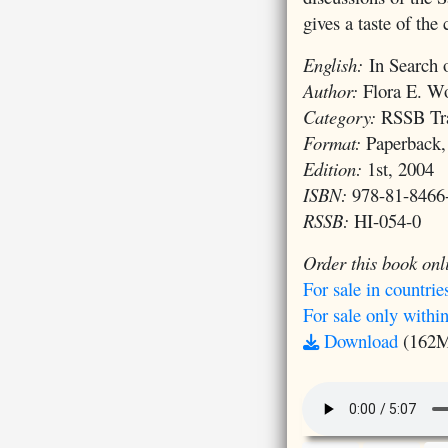
gives a taste of the
English:
In Search 
Author:
Flora E. W
Category:
RSSB Tra
Format:
Paperback,
Edition:
1st, 2004
ISBN:
978-81-8466
RSSB:
HI-054-0
Order this book onl
For sale in countrie
For sale only within
Download
(162M