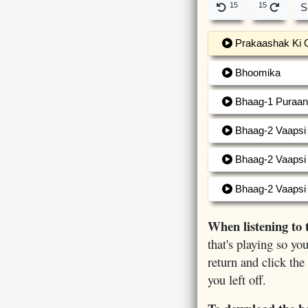
15
15
S
Prakaashak Ki 
Bhoomika
Bhaag-1 Puraani
Bhaag-2 Vaapsi 
Bhaag-2 Vaapsi 
Bhaag-2 Vaapsi 
When listening to 
that's playing so y
return and click the
you left off.