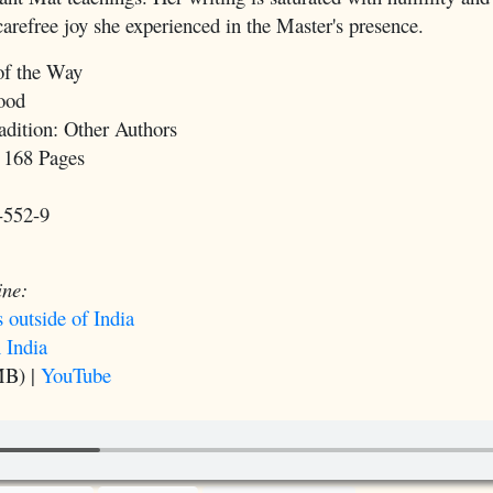
 carefree joy she experienced in the Master's presence.
of the Way
ood
dition: Other Authors
 168 Pages
-552-9
ine:
s outside of India
 India
B) |
YouTube