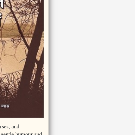
rses, and
d gentle humour and